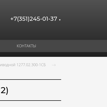
+7(351)245-01-37
▼
КОНТАКТЫ
иводной 1277.02.300-1СБ
2)