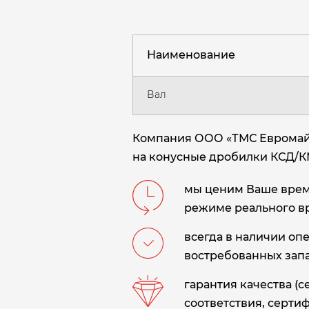
Наименование
Вал
Компания ООО «ТМС Евромайни
на конусные дробилки КСД/К
мы ценим Ваше время
режиме реального в
всегда в наличии оп
востребованных запа
гарантия качества (
соответствия, сертиф