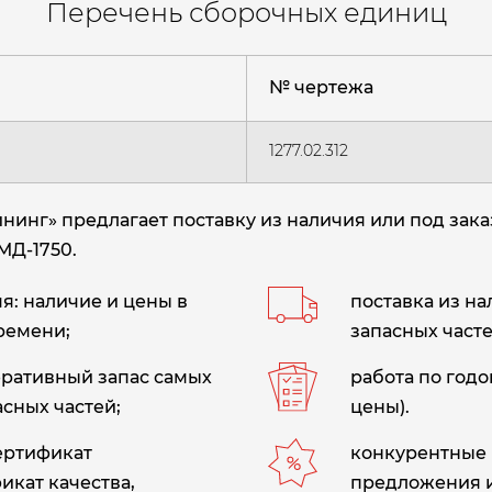
Перечень сборочных единиц
№ чертежа
1277.02.312
нг» предлагает поставку из наличия или под заказ 
МД-1750.
: наличие и цены в
поставка из н
ремени;
запасных часте
еративный запас самых
работа по год
сных частей;
цены).
сертификат
конкурентные 
икат качества,
предложения 