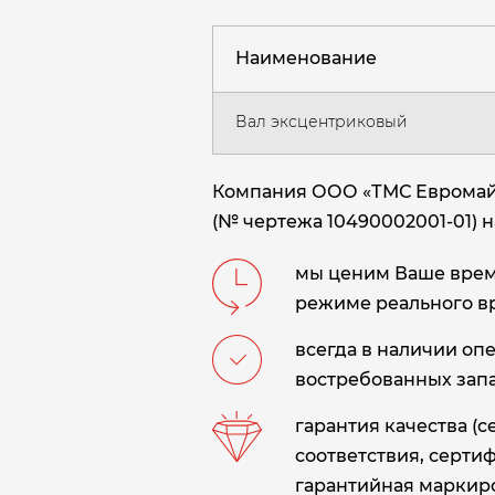
Наименование
Вал эксцентриковый
Компания ООО «ТМС Евромайн
(№ чертежа 10490002001-01) 
мы ценим Ваше время
режиме реального в
всегда в наличии оп
востребованных запа
гарантия качества (
соответствия, сертиф
гарантийная маркиро