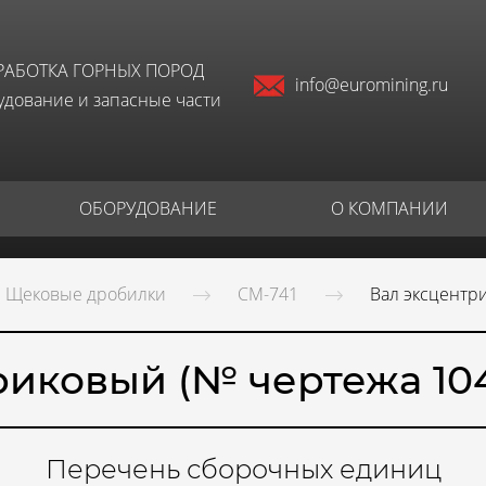
РАБОТКА ГОРНЫХ ПОРОД
info@euromining.ru
дование и запасные части
ОБОРУДОВАНИЕ
О КОМПАНИИ
Щековые дробилки
СМ-741
Вал эксцентр
риковый (№ чертежа 104
Перечень сборочных единиц