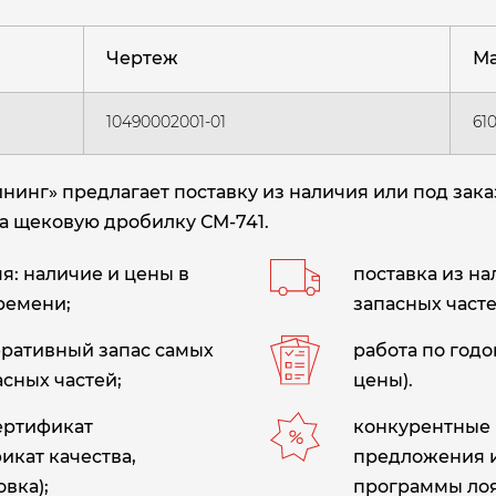
Чертеж
Ма
10490002001-01
61
инг» предлагает поставку из наличия или под зака
на щековую дробилку СМ-741.
: наличие и цены в
поставка из н
ремени;
запасных часте
еративный запас самых
работа по год
сных частей;
цены).
сертификат
конкурентные 
икат качества,
предложения 
вка);
программы лоя