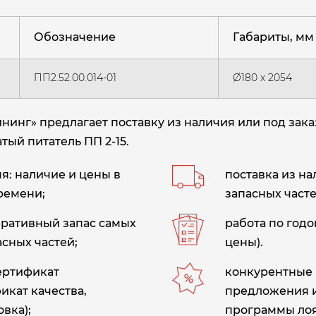
Обозначение
Габариты, мм
ПП2.52.00.014-01
Ø180 х 2054
нг» предлагает поставку из наличия или под зака
атый питатель ПП 2-15.
: наличие и цены в
поставка из н
ремени;
запасных часте
еративный запас самых
работа по год
сных частей;
цены).
сертификат
конкурентные 
икат качества,
предложения 
вка);
программы лоя