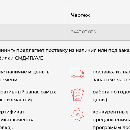
Чертеж
3440.00.005
нг» предлагает поставку из наличия или под зака
илки СМД-111/А/Б.
: наличие и цены в
поставка из н
ремени;
запасных часте
еративный запас самых
работа по год
сных частей;
цены).
сертификат
конкурентные 
икат качества,
предложения 
вка);
программы лоя