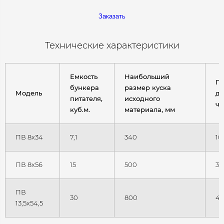
Заказать
Технические характеристики
Емкость
Наибольший
Пр
бункера
размер куска
Модель
ди
питателя,
исходного
ча
куб.м.
материала, мм
ПВ 8х34
7,1
340
10
ПВ 8х56
15
500
30
ПВ
30
800
40
13,5х54,5