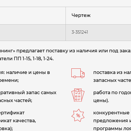
Чертеж
3-351241
инг» предлагает поставку из наличия или под зак
ли ПП 1-15, 1-18, 1-24.
: наличие и цены в
поставка из н
ремени;
запасных часте
еративный запас самых
работа по год
сных частей;
цены).
сертификат
конкурентные 
икат качества,
предложения 
вка);
программы лоя