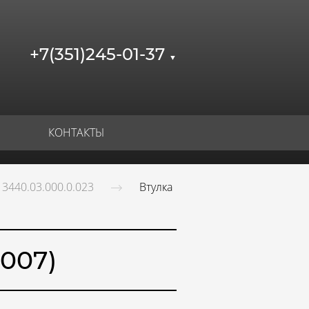
+7(351)245-01-37
▼
КОНТАКТЫ
3440.03.000.0.023
Втулка
.007)