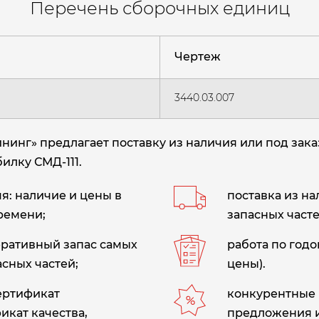
Перечень сборочных единиц
Чертеж
3440.03.007
нг» предлагает поставку из наличия или под зака
илку СМД-111.
: наличие и цены в
поставка из н
ремени;
запасных часте
еративный запас самых
работа по год
сных частей;
цены).
сертификат
конкурентные 
икат качества,
предложения 