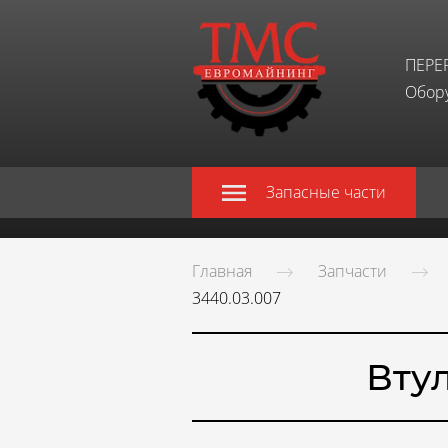
ПЕРЕ
Обору
Запасные части
Главная
Запчасти
3440.03.007
Втул