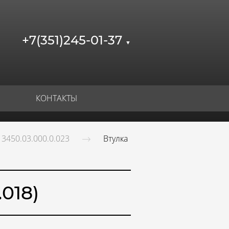
+7(351)245-01-37
▼
КОНТАКТЫ
3450.03.000.0.023
Втулка
018)