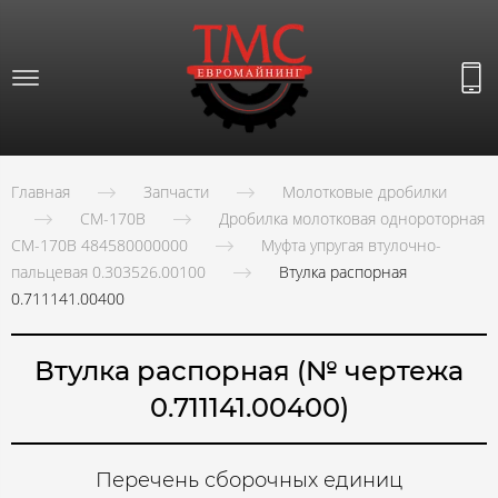
Главная
Запчасти
Молотковые дробилки
СМ-170В
Дробилка молотковая однороторная
СМ-170В 484580000000
Муфта упругая втулочно-
пальцевая 0.303526.00100
Втулка распорная
0.711141.00400
Втулка распорная (№ чертежа
0.711141.00400)
Перечень сборочных единиц