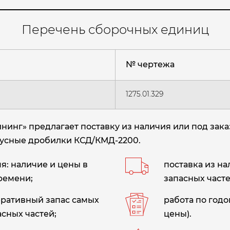
Перечень сборочных единиц
№ чертежа
1275.01.329
инг» предлагает поставку из наличия или под зак
онусные дробилки КСД/КМД-2200.
: наличие и цены в
поставка из н
ремени;
запасных часте
еративный запас самых
работа по год
сных частей;
цены).