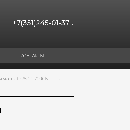
+7(351)245-01-37
▼
КОНТАКТЫ
 часть 1275.01.200СБ
я