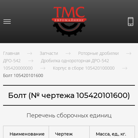
Главная
Запчасти
Роторные дробилки
ДРО-542
Дробилка однороторная ДРО-542
105420000000
Корпус в сборе 105420100000
Болт 105420101600
Болт (№ чертежа 105420101600)
Перечень сборочных единиц
Наименование
Чертеж
Масса, ед., кг.