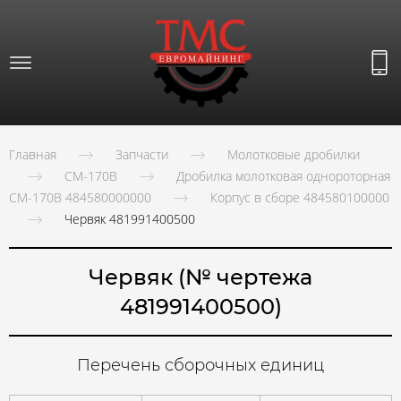
Главная
Запчасти
Молотковые дробилки
СМ-170В
Дробилка молотковая однороторная
СМ-170В 484580000000
Корпус в сборе 484580100000
Червяк 481991400500
Червяк (№ чертежа
481991400500)
Перечень сборочных единиц