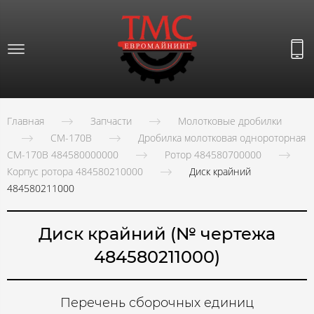
Главная
Запчасти
Молотковые дробилки
СМ-170В
Дробилка молотковая однороторная
СМ-170В 484580000000
Ротор 484580700000
Корпус ротора 484580210000
Диск крайний
484580211000
Диск крайний (№ чертежа
484580211000)
Перечень сборочных единиц