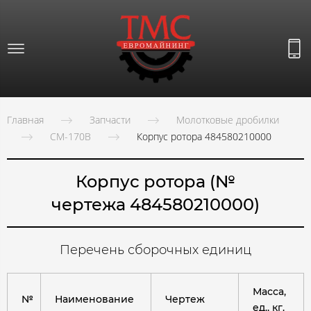
Главная
Запчасти
Молотковые дробилки
СМ-170В
Корпус ротора 484580210000
Корпус ротора (№
чертежа 484580210000)
Перечень сборочных единиц
Масса,
№
Наименование
Чертеж
ед., кг.