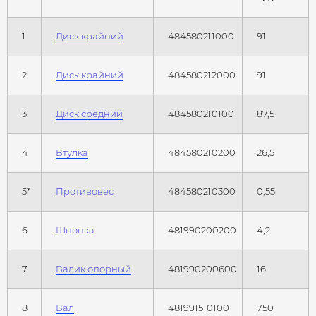
1
Диск крайний
484580211000
91
2
Диск крайний
484580212000
91
3
Диск средний
484580210100
87,5
4
Втулка
484580210200
26,5
5*
Противовес
484580210300
0,55
6
Шпонка
481990200200
4,2
7
Валик опорный
481990200600
16
8
Вал
481991510100
750