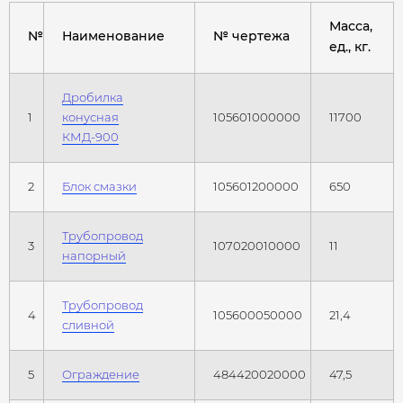
Масса,
№
Наименование
№ чертежа
ед., кг.
Дробилка
1
конусная
105601000000
11700
КМД-900
2
Блок смазки
105601200000
650
Трубопровод
3
107020010000
11
напорный
Трубопровод
4
105600050000
21,4
сливной
5
Ограждение
484420020000
47,5