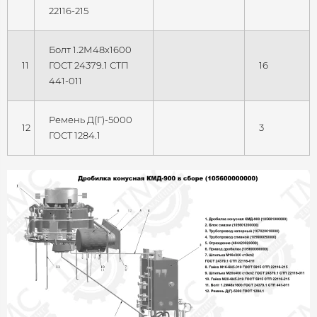
22116-215
Болт 1.2М48х1600
11
ГОСТ 24379.1 СТП
16
441-011
Ремень Д(Г)-5000
12
3
ГОСТ 1284.1