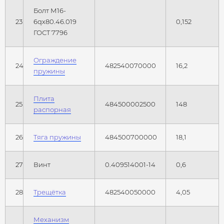
Болт М16-
23
6qх80.46.019
0,152
ГОСТ 7796
Ограждение
24
482540070000
16,2
пружины
Плита
25
484500002500
148
распорная
26
Тяга пружины
484500700000
18,1
27
Винт
0.409514001-14
0,6
28
Трещётка
482540050000
4,05
Механизм