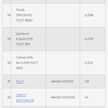
Ось6-
18
30h12х100
0,598
ГОСТ 9650
Шплинт
19
6,3х40.019
0,037
ГОСТ 397
Гайка М16-
20
6Н.5.019 ГОСТ
0,012
5915
21
Болт
484501400120
1,8
Звено
22
484501400000
14
распорное