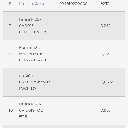
6
Щека в сборе
104910200000
9230
Гайка М30-
7
6Н5.019
0,242
СТП-22-116-218
Контргайка
8
М30-6Н5.019
0,112
СТП-22-116-219
Шайба
9
С30.02Ст3пс3.019
0,0504
ГОСТ 11371
Гайка М48-
10
6Н.5.019 ГОСТ
0,956
5915