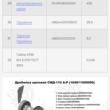
29
регулирования
104910600000
452
щели
30
Пружина
482440000600
29,9
Тарелка
31
482540002100
3,3
пружины
Гайка М36-
32
6Н.5.019 ГОСТ
0,416
5915