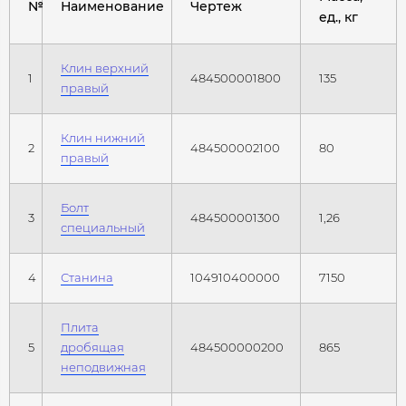
№
Наименование
Чертеж
ед., кг
Клин верхний
1
484500001800
135
правый
Клин нижний
2
484500002100
80
правый
Болт
3
484500001300
1,26
специальный
4
Станина
104910400000
7150
Плита
5
дробящая
484500000200
865
неподвижная