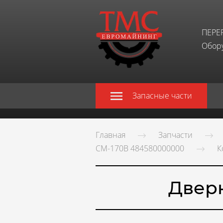
ПЕРЕ
Обору
Запасные части
Главная
Запчасти
СМ-170В 484580000000
К
Дверк