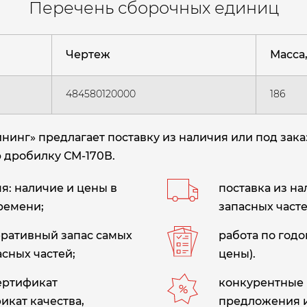
Перечень сборочных единиц
Чертеж
Масса, 
484580120000
186
нг» предлагает поставку из наличия или под зака
ю дробилку СМ-170В
.
: наличие и цены в
поставка из н
ремени;
запасных часте
еративный запас самых
работа по год
сных частей;
цены).
сертификат
конкурентные 
икат качества,
предложения 