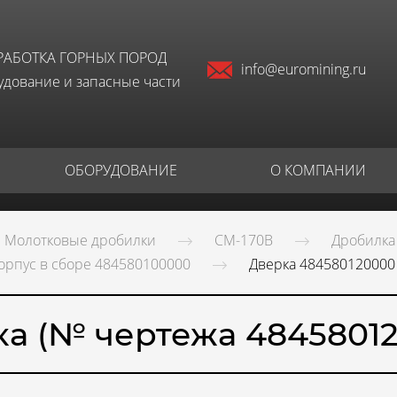
РАБОТКА ГОРНЫХ ПОРОД
info@euromining.ru
дование и запасные части
ОБОРУДОВАНИЕ
О КОМПАНИИ
Молотковые дробилки
СМ-170В
Дробилка
орпус в сборе 484580100000
Дверка 484580120000
а (№ чертежа 4845801