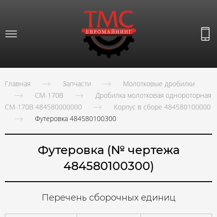
Главная
Запчасти
Молотковые дробилки
СМ-170В
Дробилка молотковая однороторная
СМ-170В 484580000000
Корпус в сборе 484580100000
Футеровка 484580100300
Футеровка (№ чертежа
484580100300)
Перечень сборочных единиц