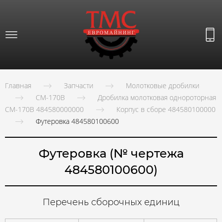
Главная
Запчасти
Молотковые дробилки
СМ-170В
Дробилка молотковая однороторная
СМ-170В 484580000000
Корпус в сборе 484580100000
Футеровка 484580100600
Футеровка (№ чертежа
484580100600)
Перечень сборочных единиц