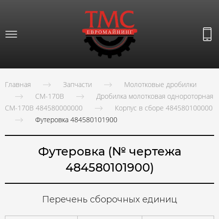
Главная
Запчасти
Молотковые дробилки
СМ-170В
Дробилка молотковая однороторная
СМ-170В 484580000000
Корпус в сборе 484580100000
Футеровка 484580101900
Футеровка (№ чертежа
484580101900)
Перечень сборочных единиц