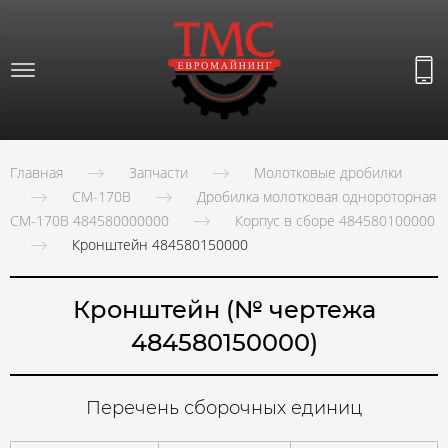
Главная
Запчасти
Молотковые дробилки
СМ-170В
Дробилка молотковая однороторная
СМ-170В 484580000000
Корпус в сборе 484580100000
Кронштейн 484580150000
Кронштейн (№ чертежа
484580150000)
Перечень сборочных единиц