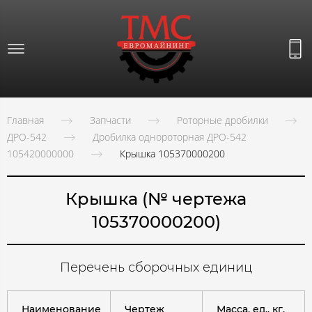
Главная
Запчасти
Роторные дробилки
ДРО-542
Дробилка однороторная ДРО-542
105420000000
Крышка 105370000200
Крышка (№ чертежа
105370000200)
Перечень сборочных единиц
Наименование
Чертеж
Масса, ед., кг.