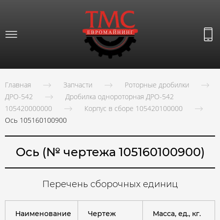
Главная
Запчасти
Роторные дробилки
ДРО-542
Дробилка однороторная ДРО-542
105420000000
Корпус в сборе 105420100000
Ось 105160100900
Ось (№ чертежа 105160100900)
Перечень сборочных единиц
Наименование
Чертеж
Масса, ед., кг.