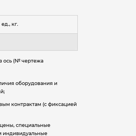
ед., кг.
з ось (№ чертежа
аличия оборудования и
й;
овым контрактам (с фиксацией
цены, специальные
и индивидуальные