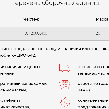
Перечень сборочных единиц
Чертеж
Масса, 
105420000100
20
нг» предлагает поставку из наличия или под зака
дробилку ДРО-542
.
: наличие и цены в
поставка из н
ремени;
запасных часте
еративный запас самых
работа по год
сных частей;
цены).
сертификат
конкурентные 
икат качества,
предложения 