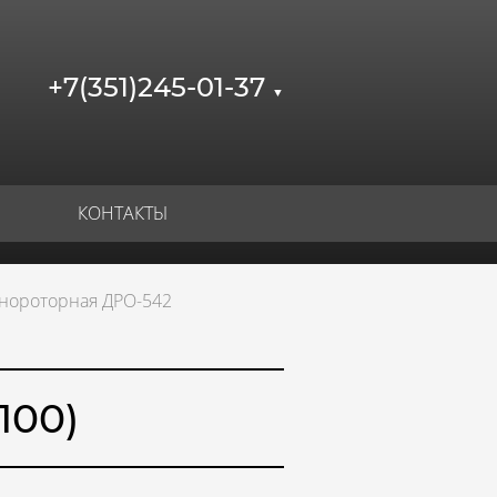
+7(351)245-01-37
▼
КОНТАКТЫ
нороторная ДРО-542
100)