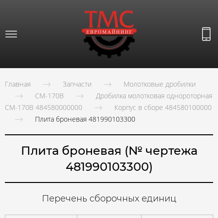
Главная
Запчасти
Молотковые дробилки
СМ-170В
Дробилка молотковая однороторная
СМ-170В 484580000000
Корпус в сборе 484580100000
Плита броневая 481990103300
Плита броневая (№ чертежа
481990103300)
Перечень сборочных единиц