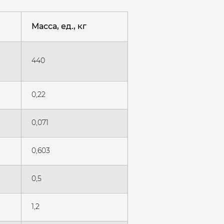
Масса, ед., кг
440
0,22
0,071
0,603
0,5
1,2