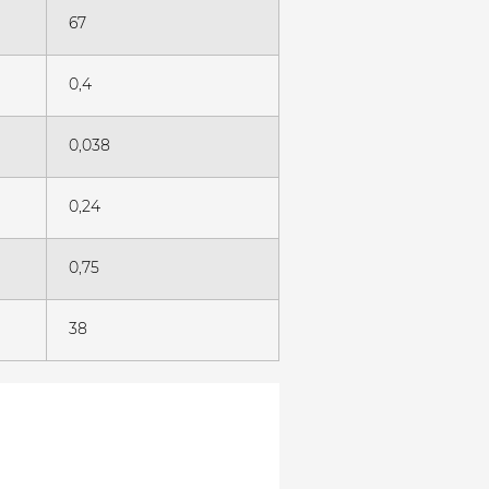
67
0,4
0,038
0,24
0,75
38