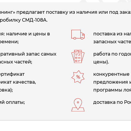
инг» предлагает поставку из наличия или под зака
робилку СМД-108А.
: наличие и цены в
поставка из н
ремени;
запасных часте
еративный запас самых
работа по год
сных частей;
цены).
сертификат
конкурентные 
икат качества,
предложения 
вка);
программы лоя
й оплаты;
доставка по Ро