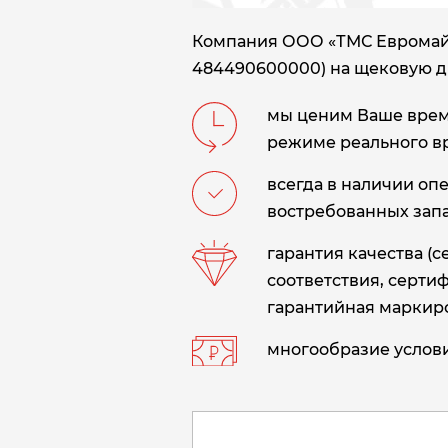
Компания ООО «ТМС Евромайн
484490600000) на щековую д
мы ценим Ваше время
режиме реального в
всегда в наличии оп
востребованных запа
гарантия качества (
соответствия, сертиф
гарантийная маркиро
многообразие услови