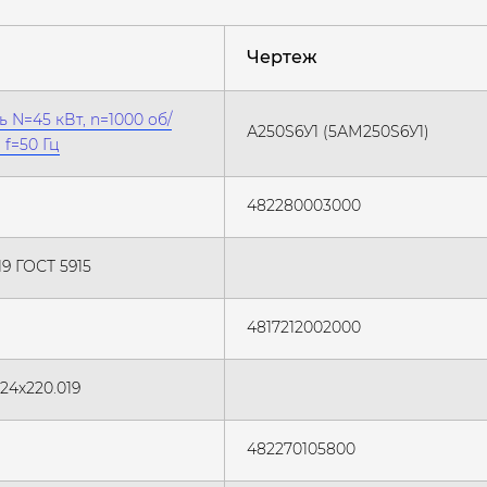
Чертеж
 N=45 кВт, n=1000 об/
А250S6У1 (5АМ250S6У1)
 f=50 Гц
482280003000
19 ГОСТ 5915
4817212002000
24х220.019
482270105800