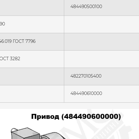
484490500100
90
46.019 ГОСТ 7796
ГОСТ 3282
482270105400
484490610000