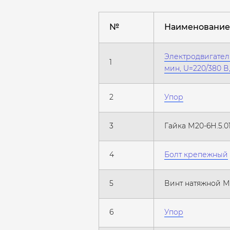
№
Наименование
Электродвигатель
1
мин, U=220/380 В,
2
Упор
3
Гайка М20-6Н.5.0
4
Болт крепежный
5
Винт натяжной М
6
Упор