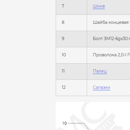
7
Шкив
8
Шайба концевая 
9
Болт 3М12-6gх30.
10
Проволока 2,0-I 
11
Палец
12
Салазки