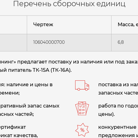
Перечень сборочных единиц
Чертеж
Масса, е
106040000700
6,8
нг» предлагает поставку из наличия или под зака
й питатель ТК-15А (ТК-16А)
.
: наличие и цены в
поставка из н
ремени;
запасных часте
еративный запас самых
работа по год
сных частей;
цены).
сертификат
конкурентные 
икат качества,
предложения 