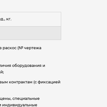
д., кг.
з раскос (№ чертежа
аличия оборудования и
й;
овым контрактам (с фиксацией
цены, специальные
и индивидуальные