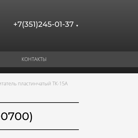
+7(351)245-01-37
▼
КОНТАКТЫ
итатель пластинчатый ТК-15А
0700)