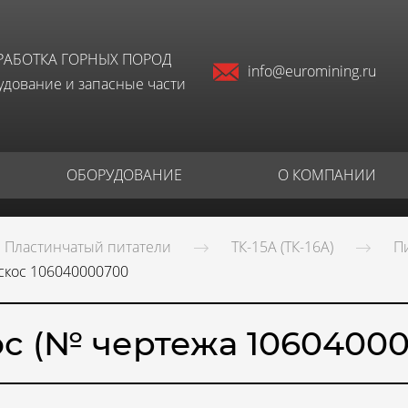
РАБОТКА ГОРНЫХ ПОРОД
info@euromining.ru
дование и запасные части
ОБОРУДОВАНИЕ
О КОМПАНИИ
Пластинчатый питатели
ТК-15А (ТК-16А)
П
скос 106040000700
ос (№ чертежа 10604000