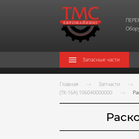
ПЕРЕ
Обору
Запасные части
Главная
Запчасти
(ТК-16А) 106040000000
Ра
Раск