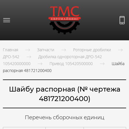
Главная
Запчасти
Роторные дробилки
ДРО-542
Дробилка однороторная ДРО-542
105420000000
Привод 105420500000
Шайба
распорная 481721200400
Шайбу распорная (№ чертежа
481721200400)
Перечень сборочных единиц