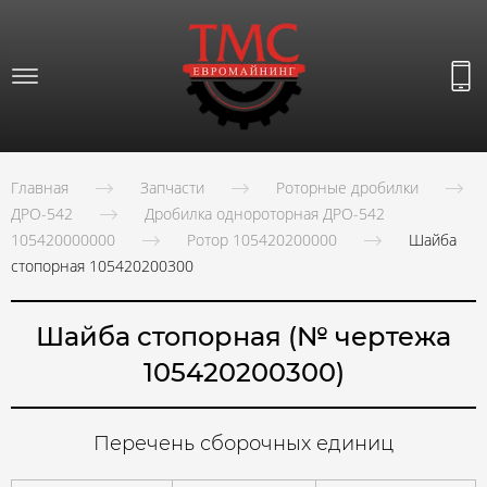
Главная
Запчасти
Роторные дробилки
ДРО-542
Дробилка однороторная ДРО-542
105420000000
Ротор 105420200000
Шайба
стопорная 105420200300
Шайба стопорная (№ чертежа
105420200300)
Перечень сборочных единиц