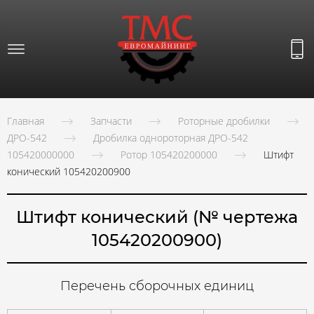
Главная
Запчасти
Роторные дробилки
ДРО-542
Дробилка однороторная ДРО-542
105420000000
Ротор 105420200000
Штифт
конический 105420200900
Штифт конический (№ чертежа
105420200900)
Перечень сборочных единиц