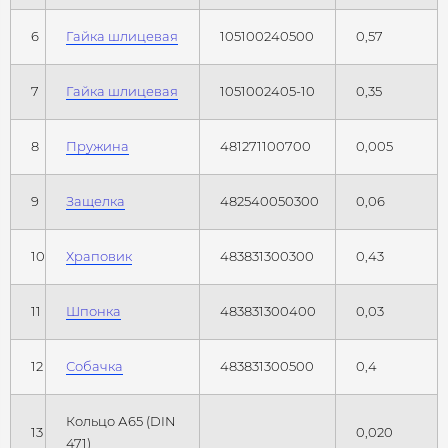
6
Гайка шлицевая
105100240500
0,57
7
Гайка шлицевая
1051002405-10
0,35
8
Пружина
481271100700
0,005
9
Защелка
482540050300
0,06
10
Храповик
483831300300
0,43
11
Шпонка
483831300400
0,03
12
Собачка
483831300500
0,4
Кольцо А65 (DIN
13
0,020
471)