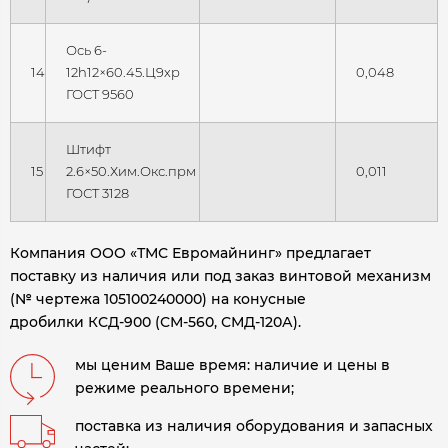
Ось 6-
14
12h12×60.45.Ц9хр
0,048
ГОСТ 9560
Штифт
15
2.6×50.Хим.Окс.прм
0,011
ГОСТ 3128
Компания ООО «ТМС Евромайнинг» предлагает
поставку из наличия или под заказ винтовой механизм
(№ чертежа 105100240000) на конусные
дробилки КСД-900 (СМ-560, СМД-120А)
.
мы ценим Ваше время: наличие и цены в
режиме реального времени;
поставка из наличия оборудования и запасных