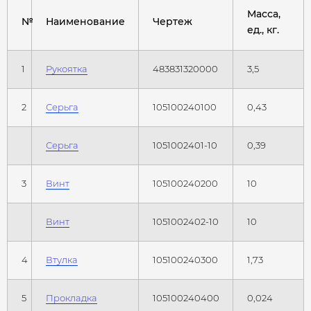
Масса,
№
Наименование
Чертеж
ед., кг.
1
Рукоятка
483831320000
3,5
2
Серьга
105100240100
0,43
Серьга
1051002401-10
0,39
3
Винт
105100240200
10
Винт
1051002402-10
10
4
Втулка
105100240300
1,73
5
Прокладка
105100240400
0,024