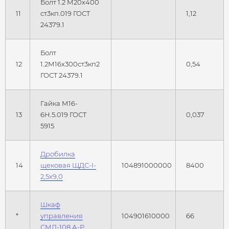
Болт 1.2 М20х400
11
ст3кп.019 ГОСТ
1,12
24379.1
Болт
12
1.2М16х300ст3кп2
0,54
ГОСТ 24379.1
Гайка М16-
13
6Н.5.019 ГОСТ
0,037
5915
Дробилка
14
щековая ЩДС-I-
104891000000
8400
2,5х9,0
Шкаф
*
управления
104901610000
66
СМД-108 А-Р