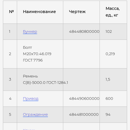
Масса,
№
Наименование
Чертеж
ед., кг
1
Бункер
484480800000
102
Болт
2
М20х70.46.019
0,219
ГОСТ 7796
Ремень
3
1,5
С(В)-5000.0 ГОСТ-1284.1
4
Привод
484490600000
600
5
Ограждение
484481000000
94