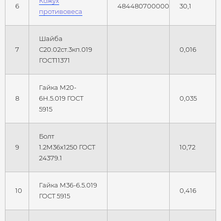
Кожух
6
484480700000
30,1
противовеса
Шайба
7
С20.02ст.3кп.019
0,016
ГОСТ11371
Гайка М20-
8
6Н.5.019 ГОСТ
0,035
5915
Болт
9
1.2М36х1250 ГОСТ
10,72
24379.1
Гайка М36-6.5.019
10
0,416
ГОСТ 5915